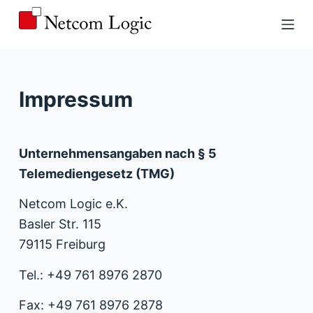
Z
u
m
I
Impressum
n
h
a
Unternehmensangaben nach § 5
l
Telemediengesetz (TMG)
t
s
Netcom Logic e.K.
p
Basler Str. 115
r
79115 Freiburg
i
Tel.: +49 761 8976 2870
n
g
Fax: +49 761 8976 2878